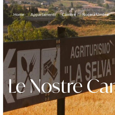
Home
Appartamenti
Camere
Nocera Umbra
Le Nostre C